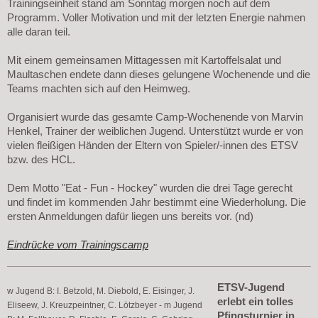
Trainingseinheit stand am Sonntag morgen noch auf dem
Programm. Voller Motivation und mit der letzten Energie nahmen
alle daran teil.
Mit einem gemeinsamen Mittagessen mit Kartoffelsalat und
Maultaschen endete dann dieses gelungene Wochenende und die
Teams machten sich auf den Heimweg.
Organisiert wurde das gesamte Camp-Wochenende von Marvin
Henkel, Trainer der weiblichen Jugend. Unterstützt wurde er von
vielen fleißigen Händen der Eltern von Spieler/-innen des ETSV
bzw. des HCL.
Dem Motto "Eat - Fun - Hockey" wurden die drei Tage gerecht
und findet im kommenden Jahr bestimmt eine Wiederholung. Die
ersten Anmeldungen dafür liegen uns bereits vor. (nd)
Eindrücke vom Trainingscamp
ETSV-Jugend
w Jugend B: I. Betzold, M. Diebold, E. Eisinger, J.
erlebt ein tolles
Eliseew, J. Kreuzpeintner, C. Lötzbeyer - m Jugend
Pfingsturnier in