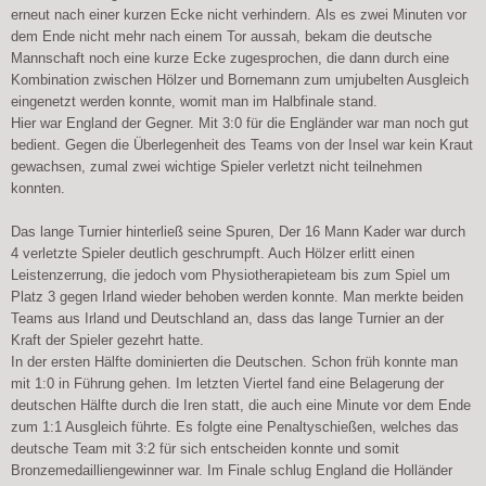
erneut nach einer kurzen Ecke nicht verhindern.
Als es zwei Minuten vor
dem Ende nicht mehr nach einem Tor aussah, bekam die deutsche
Mannschaft noch eine kurze Ecke zugesprochen, die dann durch eine
Kombination zwischen Hölzer und Bornemann zum umjubelten Ausgleich
eingenetzt werden konnte, womit man im Halbfinale stand.
Hier war England der Gegner. Mit 3:0 für die Engländer war man noch gut
bedient. Gegen die Überlegenheit des Teams von der Insel war kein Kraut
gewachsen, zumal zwei wichtige Spieler verletzt nicht teilnehmen
konnten.
Das lange Turnier hinterließ seine Spuren, Der 16 Mann Kader war durch
4 verletzte Spieler deutlich geschrumpft. Auch Hölzer erlitt einen
Leistenzerrung, die jedoch vom Physiotherapieteam bis zum Spiel um
Platz 3 gegen Irland wieder behoben werden konnte.
Man merkte beiden
Teams aus Irland und Deutschland an, dass das lange Turnier an der
Kraft der Spieler gezehrt hatte.
In der ersten Hälfte dominierten die Deutschen. Schon früh konnte man
mit 1:0 in Führung gehen.
Im letzten Viertel fand eine Belagerung der
deutschen Hälfte durch die Iren statt, die auch eine Minute vor dem Ende
zum 1:1 Ausgleich führte.
Es folgte eine Penaltyschießen, welches das
deutsche Team mit 3:2 für sich entscheiden konnte und somit
Bronzemedailliengewinner war.
Im Finale schlug England die Holländer