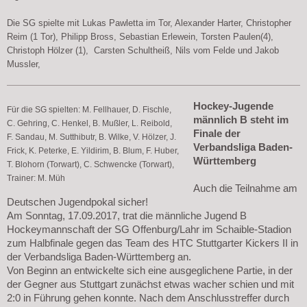
Die SG spielte mit Lukas Pawletta im Tor, Alexander Harter, Christopher
Reim (1 Tor), Philipp Bross, Sebastian Erlewein, Torsten Paulen(4),
Christoph Hölzer (1), Carsten Schultheiß, Nils vom Felde und Jakob
Mussler,
Hockey-Jugende
Für die SG spielten: M. Fellhauer, D. Fischle,
männlich B steht im
C. Gehring, C. Henkel, B. Mußler, L. Reibold,
Finale der
F. Sandau, M. Sutthibutr, B. Wilke, V. Hölzer, J.
Verbandsliga Baden-
Frick, K. Peterke, E. Yildirim, B. Blum, F. Huber,
Württemberg
T. Blohorn (Torwart), C. Schwencke (Torwart),
Trainer: M. Müh
Auch die Teilnahme am
Deutschen Jugendpokal sicher!
Am Sonntag, 17.09.2017, trat die männliche Jugend B
Hockeymannschaft der SG Offenburg/Lahr im Schaible-Stadion
zum Halbfinale gegen das Team des HTC Stuttgarter Kickers II in
der Verbandsliga Baden-Württemberg an.
Von Beginn an entwickelte sich eine ausgeglichene Partie, in der
der Gegner aus Stuttgart zunächst etwas wacher schien und mit
2:0 in Führung gehen konnte. Nach dem Anschlusstreffer durch