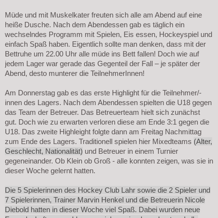
Müde und mit Muskelkater freuten sich alle am Abend auf eine
heiße Dusche. Nach dem Abendessen gab es täglich ein
wechselndes Programm mit Spielen, Eis essen, Hockeyspiel und
einfach Spaß haben. Eigentlich sollte man denken, dass mit der
Bettruhe um 22.00 Uhr alle müde ins Bett fallen! Doch wie auf
jedem Lager war gerade das Gegenteil der Fall – je später der
Abend, desto munterer die TeilnehmerInnen!
Am Donnerstag gab es das erste Highlight für die Teilnehmer/-
innen des Lagers. Nach dem Abendessen spielten die U18 gegen
das Team der Betreuer. Das Betreuerteam hielt sich zunächst
gut. Doch wie zu erwarten verloren diese am Ende 3:1 gegen die
U18. Das zweite Highleight folgte dann am Freitag Nachmittag
zum Ende des Lagers. Traditionell spielen hier Mixedteams
(Alter,
Geschlecht, Nationalität)
und Betreuer in einem Turnier
gegeneinander. Ob Klein ob Groß - alle konnten zeigen, was sie in
dieser Woche gelernt hatten.
Die 5 Spielerinnen des Hockey Club Lahr sowie die 2 Spieler und
7 Spielerinnen, Trainer Marvin Henkel und die Betreuerin Nicole
Diebold hatten in dieser Woche viel Spaß. Dabei wurden neue