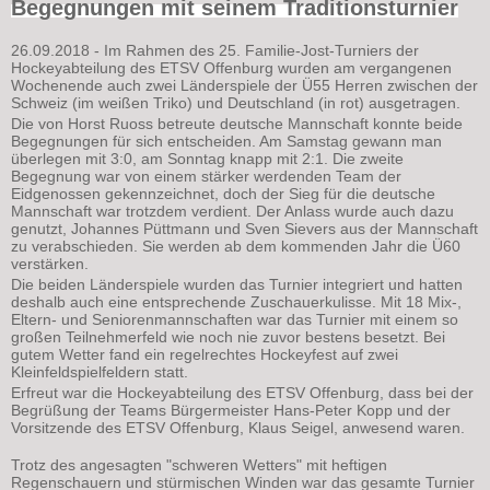
Begegnungen mit seinem Traditionsturnier
26.09.2018 - Im Rahmen des 25. Familie-Jost-Turniers der
Hockeyabteilung des ETSV Offenburg wurden am vergangenen
Wochenende auch zwei Länderspiele der Ü55 Herren zwischen der
Schweiz (im weißen Triko) und Deutschland (in rot) ausgetragen.
Die von Horst Ruoss betreute deutsche Mannschaft konnte beide
Begegnungen für sich entscheiden. Am Samstag gewann man
überlegen mit 3:0, am Sonntag knapp mit 2:1. Die zweite
Begegnung war von einem stärker werdenden Team der
Eidgenossen gekennzeichnet, doch der Sieg für die deutsche
Mannschaft war trotzdem verdient. Der Anlass wurde auch dazu
genutzt, Johannes Püttmann und Sven Sievers aus der Mannschaft
zu verabschieden. Sie werden ab dem kommenden Jahr die Ü60
verstärken.
Die beiden Länderspiele wurden das Turnier integriert und hatten
deshalb auch eine entsprechende Zuschauerkulisse. Mit 18 Mix-,
Eltern- und Seniorenmannschaften war das Turnier mit einem so
großen Teilnehmerfeld wie noch nie zuvor bestens besetzt. Bei
gutem Wetter fand ein regelrechtes Hockeyfest auf zwei
Kleinfeldspielfeldern statt.
Erfreut war die Hockeyabteilung des ETSV Offenburg, dass bei der
Begrüßung der Teams Bürgermeister Hans-Peter Kopp und der
Vorsitzende des ETSV Offenburg, Klaus Seigel, anwesend waren.
Trotz des angesagten "schweren Wetters" mit heftigen
Regenschauern und stürmischen Winden war das gesamte Turnier