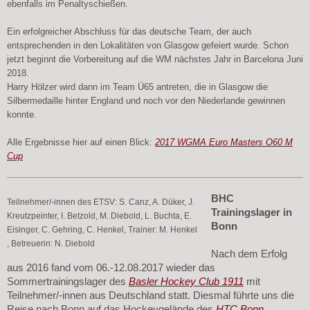
ebenfalls im Penaltyschießen.
Ein erfolgreicher Abschluss für das deutsche Team, der auch
entsprechenden in den Lokalitäten von Glasgow gefeiert wurde.
Schon
jetzt beginnt die Vorbereitung auf die WM nächstes Jahr in Barcelona Juni
2018.
Harry Hölzer wird dann im Team Ü65 antreten, die in Glasgow die
Silbermedaille hinter England und noch vor den Niederlande gewinnen
konnte.
Alle Ergebnisse hier auf einen Blick:
2017 WGMA Euro Masters O60 M
Cup
BHC
Teilnehmer/-innen des ETSV: S. Canz, A. Düker, J.
Trainingslager in
Kreutzpeinter, I. Betzold, M. Diebold, L. Buchta, E.
Bonn
Eisinger, C. Gehring, C. Henkel, Trainer: M. Henkel
, Betreuerin: N. Diebold
Nach dem Erfolg
aus 2016 fand vom 06.-12.08.2017 wieder das
Sommertrainingslager des
Basler Hockey Club 1911
mit
Teilnehmer/-innen aus Deutschland statt. Diesmal führte uns die
Reise nach Bonn auf das Hockeygelände des
HTC Bonn
.