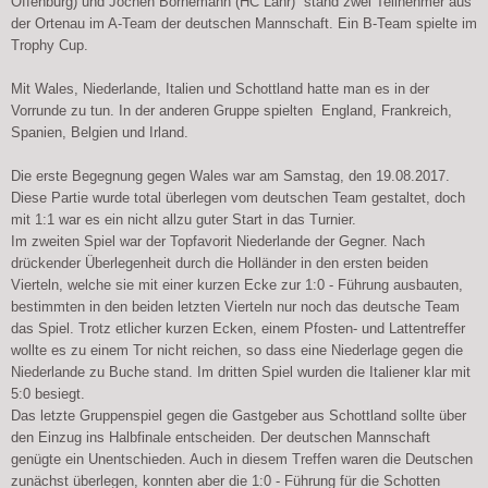
Offenburg) und Jochen Bornemann (HC Lahr) stand zwei Teilnehmer aus
der Ortenau im A-Team der deutschen Mannschaft. Ein B-Team spielte im
Trophy Cup.
Mit Wales, Niederlande, Italien und Schottland hatte man es in der
Vorrunde zu tun. In der anderen Gruppe spielten England, Frankreich,
Spanien, Belgien und Irland.
Die erste Begegnung gegen Wales war am Samstag, den 19.08.2017.
Diese Partie wurde total überlegen vom deutschen Team gestaltet, doch
mit 1:1 war es ein nicht allzu guter Start in das Turnier.
Im zweiten Spiel war der Topfavorit Niederlande der Gegner. Nach
drückender Überlegenheit durch die Holländer in den ersten beiden
Vierteln, welche sie mit einer kurzen Ecke zur 1:0 - Führung ausbauten,
bestimmten in den beiden letzten Vierteln nur noch das deutsche Team
das Spiel. Trotz etlicher kurzen Ecken, einem Pfosten- und Lattentreffer
wollte es zu einem Tor nicht reichen, so dass eine Niederlage gegen die
Niederlande zu Buche stand.
Im dritten Spiel wurden die Italiener klar mit
5:0 besiegt.
Das letzte Gruppenspiel gegen die Gastgeber aus Schottland sollte über
den Einzug ins Halbfinale entscheiden. Der deutschen Mannschaft
genügte ein Unentschieden. Auch in diesem Treffen waren die Deutschen
zunächst überlegen, konnten aber die 1:0 - Führung für die Schotten