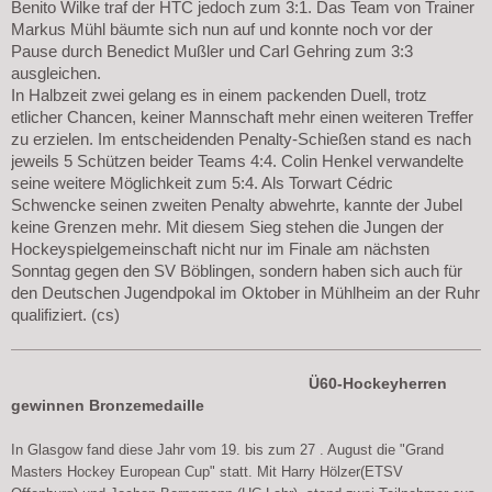
Benito Wilke traf der HTC jedoch zum 3:1. Das Team von Trainer
Markus Mühl bäumte sich nun auf und konnte noch vor der
Pause durch Benedict Mußler und Carl Gehring zum 3:3
ausgleichen.
In Halbzeit zwei gelang es in einem packenden Duell, trotz
etlicher Chancen, keiner Mannschaft mehr einen weiteren Treffer
zu erzielen. Im entscheidenden Penalty-Schießen stand es nach
jeweils 5 Schützen beider Teams 4:4. Colin Henkel verwandelte
seine weitere Möglichkeit zum 5:4. Als Torwart Cédric
Schwencke seinen zweiten Penalty abwehrte, kannte der Jubel
keine Grenzen mehr. Mit diesem Sieg stehen die Jungen der
Hockeyspielgemeinschaft nicht nur im Finale am nächsten
Sonntag gegen den SV Böblingen, sondern haben sich auch für
den Deutschen Jugendpokal im Oktober in Mühlheim an der Ruhr
qualifiziert. (cs)
Ü60-Hockeyherren
gewinnen Bronzemedaille
In Glasgow fand diese Jahr vom 19. bis zum 27 . August die "Grand
Masters Hockey European Cup" statt.
Mit Harry Hölzer(ETSV