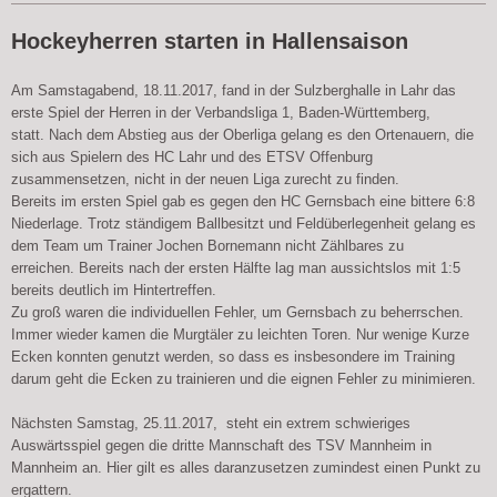
Hockeyherren starten in Hallensaison
Am Samstagabend, 18.11.2017, fand in der Sulzberghalle in Lahr das
erste Spiel der Herren in der Verbandsliga 1, Baden-Württemberg,
statt.
Nach dem Abstieg aus der Oberliga gelang es den Ortenauern, die
sich aus Spielern des HC Lahr und des ETSV Offenburg
zusammensetzen, nicht in der neuen Liga zurecht zu finden.
Bereits im ersten Spiel gab es gegen den HC Gernsbach eine bittere 6:8
Niederlage.
Trotz ständigem Ballbesitzt und Feldüberlegenheit gelang es
dem Team um Trainer Jochen Bornemann nicht Zählbares zu
erreichen.
Bereits nach der ersten Hälfte lag man aussichtslos mit 1:5
bereits deutlich im Hintertreffen.
Zu groß waren die individuellen Fehler, um Gernsbach zu beherrschen.
Immer wieder kamen die Murgtäler zu leichten Toren. Nur wenige Kurze
Ecken konnten genutzt werden, so dass es insbesondere im Training
darum geht die Ecken zu trainieren und die eignen Fehler zu minimieren.
Nächsten Samstag, 25.11.2017, steht ein extrem schwieriges
Auswärtsspiel gegen die dritte Mannschaft des TSV Mannheim in
Mannheim an. Hier gilt es alles daranzusetzen zumindest einen Punkt zu
ergattern.