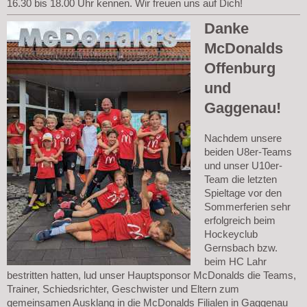
16.30 bis 18.00 Uhr kennen. Wir freuen uns auf Dich!
Danke
McDonalds
Offenburg
und
Gaggenau!
Nachdem unsere
beiden U8er-Teams
und unser U10er-
Team die letzten
Spieltage vor den
Sommerferien sehr
erfolgreich beim
Hockeyclub
Gernsbach bzw.
beim HC Lahr
bestritten hatten, lud unser Hauptsponsor McDonalds die Teams,
Trainer, Schiedsrichter, Geschwister und Eltern zum
gemeinsamen Ausklang in die McDonalds Filialen in Gaggenau