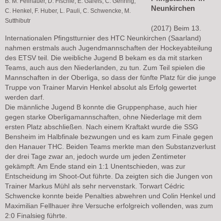
B: M. Fellhauer, D. Fischle, E. Gareis, C. Gehring,
Neunkirchen
C. Henkel, F. Huber, L. Pauli, C. Schwencke, M.
Sutthibutr
(2017) Beim 13.
Internationalen Pfingstturnier des HTC Neunkirchen (Saarland)
nahmen erstmals auch Jugendmannschaften der Hockeyabteilung
des ETSV teil. Die weibliche Jugend B bekam es da mit starken
Teams, auch aus den Niederlanden, zu tun. Zum Teil spielen die
Mannschaften in der Oberliga, so dass der fünfte Platz für die junge
Truppe von Trainer Marvin Henkel absolut als Erfolg gewertet
werden darf.
Die männliche Jugend B konnte die Gruppenphase, auch hier
gegen starke Oberligamannschaften, ohne Niederlage mit dem
ersten Platz abschließen. Nach einem Kraftakt wurde die SSG
Bensheim im Halbfinale bezwungen und es kam zum Finale gegen
den Hanauer THC. Beiden Teams merkte man den Substanzverlust
der drei Tage zwar an, jedoch wurde um jeden Zentimeter
gekämpft. Am Ende stand ein 1:1 Unentschieden, was zur
Entscheidung im Shoot-Out führte. Da zeigten sich die Jungen von
Trainer Markus Mühl als sehr nervenstark. Torwart Cédric
Schwencke konnte beide Penalties abwehren und Colin Henkel und
Maximilian Fellhauer ihre Versuche erfolgreich vollenden, was zum
2:0 Finalsieg führte.